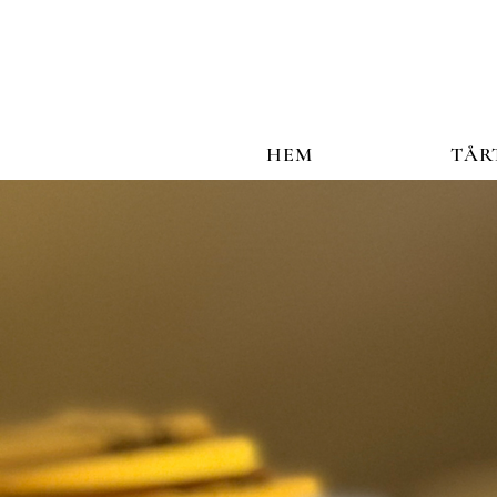
HEM
TÅR